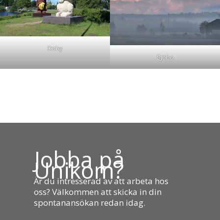
Osby
Sjöbo
Jobba på
Unikom?
Är du intresserad av att arbeta hos
oss? Välkommen att skicka in din
spontanansökan redan idag.