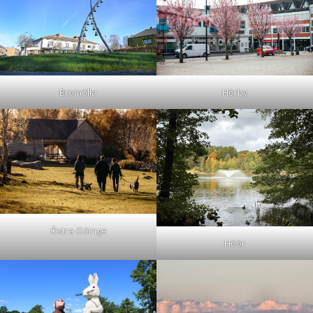
Bromölla
Hörby
Östra Göinge
Höör