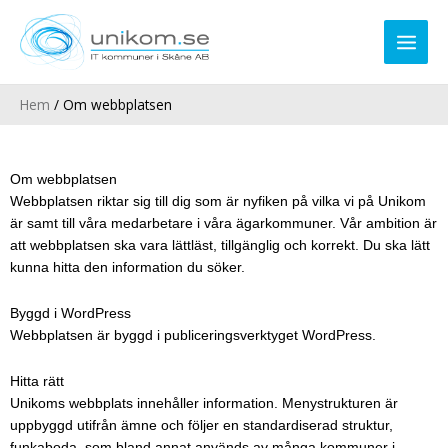
Hoppa
till
innehåll
Hem
Om webbplatsen
Om webbplatsen
Webbplatsen riktar sig till dig som är nyfiken på vilka vi på Unikom
är samt till våra medarbetare i våra ägarkommuner. Vår ambition är
att webbplatsen ska vara lättläst, tillgänglig och korrekt. Du ska lätt
kunna hitta den information du söker.
Byggd i WordPress
Webbplatsen är byggd i publiceringsverktyget WordPress.
Hitta rätt
Unikoms webbplats innehåller information. Menystrukturen är
uppbyggd utifrån ämne och följer en standardiserad struktur,
funkaboda, som bland annat används av många kommuner i